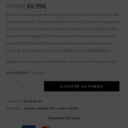
Le
Le
77.99
€
69.99
€
prix
prix
Évadez vous dans un monde magique avec le Book Nook Fairytale
initial
actuel
Amusement Park. Ce puzzle 3D en bois de 257 pièces vous permet
était :
est :
de construire une scène miniature féerique de parc d’attractions,
77.99€.
69.99€.
dotée d’un éclairage LED chaleureux et d’un carrousel lumineux.
Une activité créative DIY passionnante qui se transforme en un
objet de décoration unique pour sublimer votre bibliothèque.
Réalisez une économie de
8.00
€
sur cet article. Profitez-en vite !
Disponibilité :
En stock
quantité
-
+
AJOUTER AU PANIER
de
Book
Catégorie :
Book Nook
Nook
Étiquettes :
Cadeau original
,
DIY
,
Loisirs créatifs
Fairytale
Paiement Sécurisé
Amusement
Park