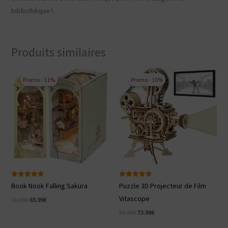
bibliothèque !
Produits similaires
Promo - 11%
Promo - 10%
Note
Note
Book Nook Falling Sakura
Puzzle 3D Projecteur de Film
5.00
5.00
sur 5
sur 5
Vitascope
Le
Le
73.99
€
65.99
€
prix
prix
Le
Le
81.99
€
73.99
€
initial
actuel
prix
prix
était :
est :