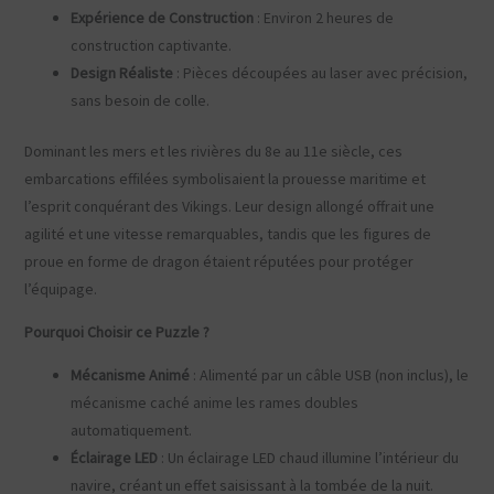
Expérience de Construction
: Environ 2 heures de
construction captivante.
Design Réaliste
: Pièces découpées au laser avec précision,
sans besoin de colle.
Dominant les mers et les rivières du 8e au 11e siècle, ces
embarcations effilées symbolisaient la prouesse maritime et
l’esprit conquérant des Vikings. Leur design allongé offrait une
agilité et une vitesse remarquables, tandis que les figures de
proue en forme de dragon étaient réputées pour protéger
l’équipage.
Pourquoi Choisir ce Puzzle ?
Mécanisme Animé
: Alimenté par un câble USB (non inclus), le
mécanisme caché anime les rames doubles
automatiquement.
Éclairage LED
: Un éclairage LED chaud illumine l’intérieur du
navire, créant un effet saisissant à la tombée de la nuit.