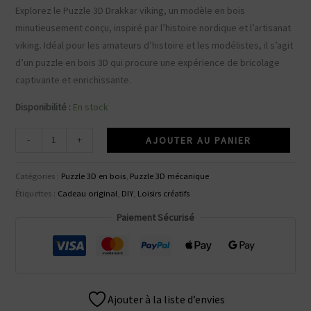
Explorez le Puzzle 3D Drakkar viking, un modèle en bois
minutieusement conçu, inspiré par l’histoire nordique et l’artisanat
viking. Idéal pour les amateurs d’histoire et les modélistes, il s’agit
d’un puzzle en bois 3D qui procure une expérience de bricolage
captivante et enrichissante.
Disponibilité :
En stock
quantité
-
+
AJOUTER AU PANIER
de
Puzzle
Catégories :
Puzzle 3D en bois
,
Puzzle 3D mécanique
3D
Étiquettes :
Cadeau original
,
DIY
,
Loisirs créatifs
Drakkar
Paiement Sécurisé
Viking
Ajouter à la liste d’envies