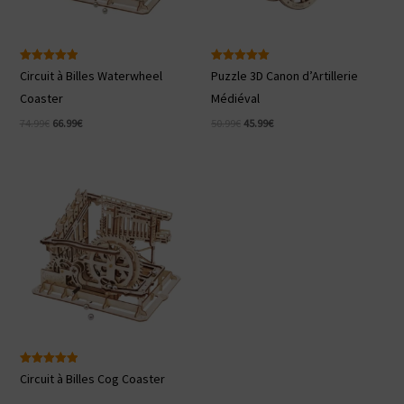
Note
Note
Circuit à Billes Waterwheel
Puzzle 3D Canon d’Artillerie
5.00
5.00
sur 5
sur 5
Coaster
Médiéval
Le
Le
Le
Le
74.99
€
66.99
€
50.99
€
45.99
€
prix
prix
prix
prix
initial
actuel
initial
actuel
était :
est :
était :
est :
74.99€.
66.99€.
50.99€.
45.99€.
Note
Circuit à Billes Cog Coaster
5.00
sur 5