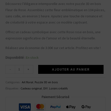
prix
prix
Découvrez l’élégance intemporelle avec notre puzzle 3D en bois
initial
actuel
Fleur de Rose. Assemblez cette fleur emblématique en 104 pièces,
était :
est :
sans colle, en environ 1 heure. Ajoutez une touche de romance et
35.99€.
32.99€.
de créativité à votre espace avec ce modèle captivant.
Offrez un cadeau symbolique avec cette Rose rose en bois, une
expression significative de l’amour et de la beauté éternelle.
Réalisez une économie de
3.00
€
sur cet article. Profitez-en vite !
Disponibilité :
En stock
quantité
-
+
AJOUTER AU PANIER
de
Puzzle
Catégories :
Art floral
,
Puzzle 3D en bois
3D
Étiquettes :
Cadeau original
,
DIY
,
Loisirs créatifs
Fleur
Paiement Sécurisé
de
Rose