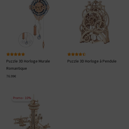
Note
Note
Puzzle 3D Horloge Murale
Puzzle 3D Horloge à Pendule
5.00
4.50
sur 5
sur 5
Romantique
76.99
€
Promo - 10%