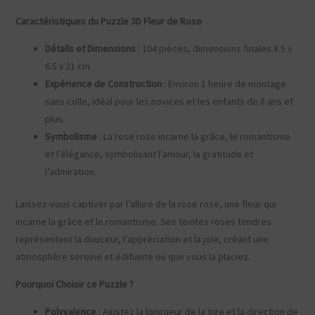
Caractéristiques du Puzzle 3D Fleur de Rose
Détails et Dimensions
: 104 pièces, dimensions finales 8.5 x
6.5 x 21 cm.
Expérience de Construction
: Environ 1 heure de montage
sans colle, idéal pour les novices et les enfants de 8 ans et
plus.
Symbolisme
: La rose rose incarne la grâce, le romantisme
et l’élégance, symbolisant l’amour, la gratitude et
l’admiration.
Laissez-vous captiver par l’allure de la rose rose, une fleur qui
incarne la grâce et le romantisme. Ses teintes roses tendres
représentent la douceur, l’appréciation et la joie, créant une
atmosphère sereine et édifiante où que vous la placiez.
Pourquoi Choisir ce Puzzle ?
Polyvalence
: Ajustez la longueur de la tige et la direction de