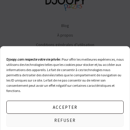
Blog
À propos
Conditions générales d’utilisation
Conditions générales de vente
Djoopy.com respecte votre vie privée :
Pour offrir les meilleures expériences, nous
FAQ
utilisons des technologies telles que les cookies pour stocker et/ou accéder aux
informations des appareils. Le fait de consentir à ces technologies nous
Contact
permettra de traiter des données telles que le comportement de navigation ou
les ID uniques sur ce site. Le fait de ne pas consentir ou de retirer son
consentement peut avoir un effet négatif sur certaines caractéristiques et
fonctions.
ACCEPTER
© 2026 Djoopy. Tous droits réservés. Merci de soutenir notre aventure !
REFUSER