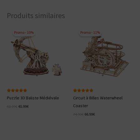
Produits similaires
Promo - 10%
Promo - 11%
Note
Note
Puzzle 3D Baliste Médiévale
Circuit à Billes Waterwheel
5.00
5.00
sur 5
sur 5
Coaster
Le
Le
50.99
€
45.99
€
prix
prix
Le
Le
74.99
€
66.99
€
initial
actuel
prix
prix
était :
est :
initial
actuel
50.99€.
45.99€.
était :
est :
74.99€.
66.99€.