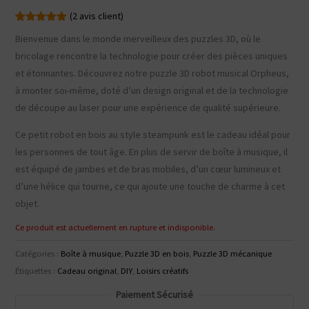
(
2
avis client)
Noté
2
5.00
Bienvenue dans le monde merveilleux des puzzles 3D, où le
sur 5
basé sur
bricolage rencontre la technologie pour créer des pièces uniques
notations
client
et étonnantes. Découvrez notre puzzle 3D robot musical Orpheus,
à monter soi-même, doté d’un design original et de la technologie
de découpe au laser pour une expérience de qualité supérieure.
Ce petit robot en bois au style steampunk est le cadeau idéal pour
les personnes de tout âge. En plus de servir de boîte à musique, il
est équipé de jambes et de bras mobiles, d’un cœur lumineux et
d’une hélice qui tourne, ce qui ajoute une touche de charme à cet
objet.
Ce produit est actuellement en rupture et indisponible.
Catégories :
Boîte à musique
,
Puzzle 3D en bois
,
Puzzle 3D mécanique
Étiquettes :
Cadeau original
,
DIY
,
Loisirs créatifs
Paiement Sécurisé