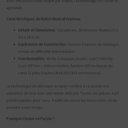
avec des instructions étape par étape, l’assemblage est facile et
agréable.
Caractéristiques du Robot Musical Orpheus
Détails et Dimensions
: 221 pièces, dimensions finales 15 x
9.2 x 18.5 cm.
Expérience de Construction
: Environ 5 heures de montage,
niveau de difficulté intermédiaire.
Fonctionnalités
: Boîte à musique jouant « Can’t Take My
Eyes Off You », hélice rotative, lumière LED au niveau du
cœur (2 piles bouton LR44/357/303 non incluses).
La technologie de découpe au laser confère à ce puzzle une
sensation de luxe avec une teinte délicate. Toutes les pièces sont
prédécoupées pour vous, il suffit de suivre les instructions et de
prendre votre temps.
Pourquoi Choisir ce Puzzle ?