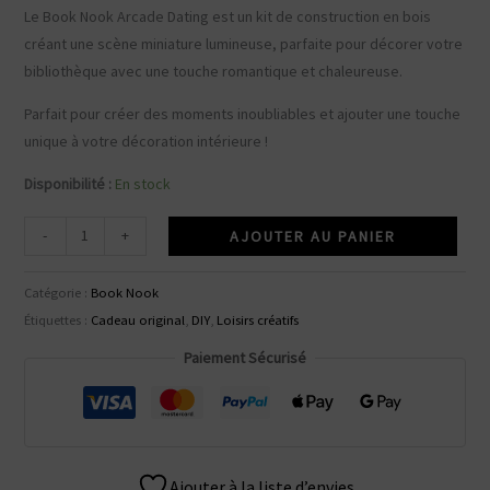
Le Book Nook Arcade Dating est un kit de construction en bois
créant une scène miniature lumineuse, parfaite pour décorer votre
bibliothèque avec une touche romantique et chaleureuse.
Parfait pour créer des moments inoubliables et ajouter une touche
unique à votre décoration intérieure !
Disponibilité :
En stock
quantité
-
+
AJOUTER AU PANIER
de
Book
Catégorie :
Book Nook
Nook
Étiquettes :
Cadeau original
,
DIY
,
Loisirs créatifs
Arcade
Paiement Sécurisé
Dating
Ajouter à la liste d’envies