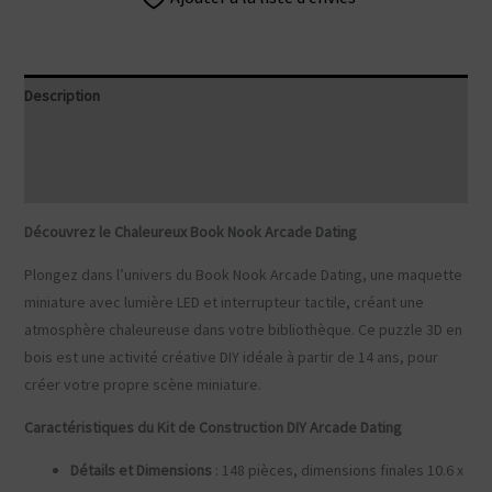
Description
Informations complémentaires
Avis (0)
Découvrez le Chaleureux Book Nook Arcade Dating
Plongez dans l’univers du Book Nook Arcade Dating, une maquette
miniature avec lumière LED et interrupteur tactile, créant une
atmosphère chaleureuse dans votre bibliothèque. Ce puzzle 3D en
bois est une activité créative DIY idéale à partir de 14 ans, pour
créer votre propre scène miniature.
Caractéristiques du K
it de Construction DIY
Arcade Dating
Détails et Dimensions
: 148 pièces, dimensions finales 10.6 x