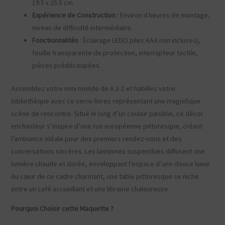
19.5 x 25.5 cm.
Expérience de Construction
: Environ 4 heures de montage,
niveau de difficulté intermédiaire.
Fonctionnalités
: Éclairage LED(2 piles AAA non incluses),
feuille transparente de protection, interrupteur tactile,
pièces prédécoupées.
Assemblez votre mini monde de A à Z et habillez votre
bibliothèque avec ce serre-livres représentant une magnifique
scène de rencontre. Situé le long d’un couloir paisible, ce décor
enchanteur s’inspire d’une rue européenne pittoresque, créant
l’ambiance idéale pour des premiers rendez-vous et des
conversations sincères. Les lanternes suspendues diffusent une
lumière chaude et dorée, enveloppant l’espace d’une douce lueur.
Au cœur de ce cadre charmant, une table pittoresque se niche
entre un café accueillant et une librairie chaleureuse.
Pourquoi Choisir cette Maquette ?