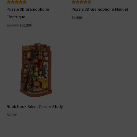
Note
Note
Puzzle 3D Gramophone
Puzzle 3D Gramophone Manuel
4.86
5.00
sur 5
sur 5
Électrique
84.99
€
Le
Le
112.99
€
100.99
€
prix
prix
initial
actuel
était :
est :
112.99€.
100.99€.
Book Nook Silent Corner Study
56.99
€